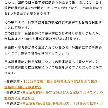
しかし、国内の日本語学校に勤めるかたちで働く場合には、日本
語教師養成講座420時間カリキュラムの修了など、3つの条件のう
ち1つを満たす必要があります。
その中の１つ、日本語教育能力検定試験は独学でも合格を目指す
ことは可能です。
この試験は、受講要件に年齢や学歴などの縛りはありませんが、
合格率は25～30％と比較的難易度が高い試験です。
過去問や参考書が多く出版されているので、計画的に学習を進め
ることで、独学で合格を目指せるでしょう。
日本語教育能力検定試験についての関連記事もご覧いただくと、
日本語教育能力検定試験について理解を深めていただくことがで
きます。
<関連記事>
【2023年度版】日本語教育能力検定試験の合格点・
合格率の傾向を徹底解説
<関連記事>
日本語教育能力検定試験はどんな試験？合格ラインや
勉強方法を徹底解説
<関連記事>
日本語教師の資格は難易度が高い？試験の合格率やお