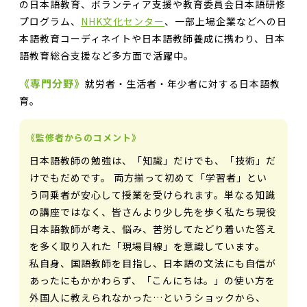
の日本語教育、ボランティア支援や教育委員会日本語研修
プログラム、
NHK文化センター
、一部上場企業などへの日
本語教育コーディネイトや日本語教師養成に携わり、日本
語教育総合支援など多方面で活躍中。
《専門分野》
就労者・生活者・年少者に対する日本語教
育。
《監修者からのコメント》
日本語教師の勉強は、「知識」だけでも、「技術」だ
けでもだめです。 両方揃って初めて「学習者」とい
う同乗者が安心して授業を受けられます。単なる知識
の講座ではなく、皆さんより少し先を歩く私たち現役
日本語教師が考え、悩み、苦労してたどり着いた答え
を多く取り入れた「現場目線」を意識しています。
私自身、国語教師を目指し、日本語の文法にも自信が
あったにもかかわらず、「こんにちは。」の使い方を
外国人に教えられなかった…というショックから、