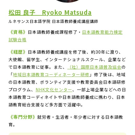
松田 良子 Ryoko Matsuda
ルネサンス日本語学院 日本語教師養成講座講師
《資格》
日本語教師養成課程修了・
日本語教育能力検定
試験合格
《経歴》
日本語教師養成講座を修了後、約30年に渡り、
大使館、留学生、インターナショナルスクール、企業など
で日本語教育に従事。また、
（社）国際日本語普及協会
の
「
地域日本語教育コーディネーター研修
」修了後は、地域
の日本語教育、ボランティア支援や教育委員会日本語研修
プログラム、
NHK文化センター
、一部上場企業などへの日
本語教育コーディネイトや日本語教師養成に携わり、日本
語教育総合支援など多方面で活躍中。
《専門分野》
就労者・生活者・年少者に対する日本語教
育。