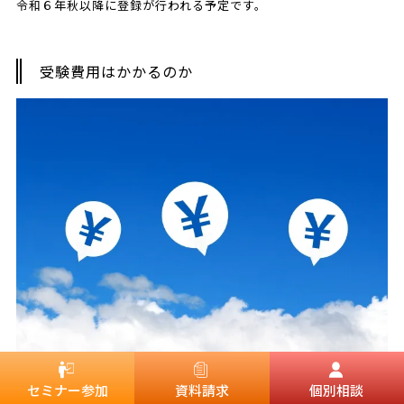
令和６年秋以降に登録が行われる予定です。
受験費用はかかるのか
受験費用の有無についても簡単に触れておきましょう。
セミナー参加
資料請求
個別相談