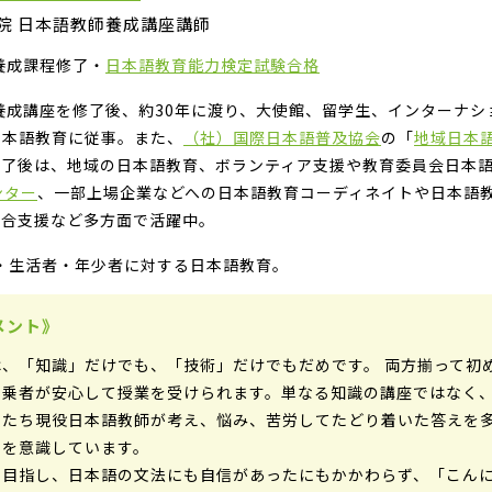
院 日本語教師養成講座講師
養成課程修了・
日本語教育能力検定試験合格
養成講座を修了後、約30年に渡り、大使館、留学生、インターナシ
日本語教育に従事。また、
（社）国際日本語普及協会
の「
地域日本
修了後は、地域の日本語教育、ボランティア支援や教育委員会日本
ンター
、一部上場企業などへの日本語教育コーディネイトや日本語
総合支援など多方面で活躍中。
・生活者・年少者に対する日本語教育。
メント》
、「知識」だけでも、「技術」だけでもだめです。 両方揃って初
同乗者が安心して授業を受けられます。単なる知識の講座ではなく
私たち現役日本語教師が考え、悩み、苦労してたどり着いた答えを
」を意識しています。
を目指し、日本語の文法にも自信があったにもかかわらず、「こん