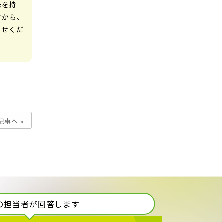
味を持
すから、
わせくだ
記事へ »
の担当者が回答します