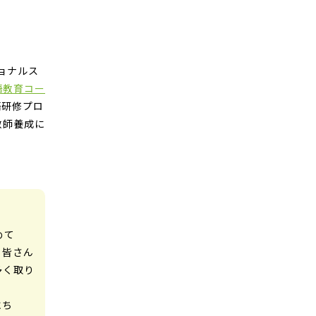
ョナルス
語教育コー
語研修プロ
教師養成に
めて
、皆さん
多く取り
にち