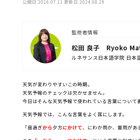
公開日:2016.07.11 更新日:2024.08.29
監修者情報
松田 良子 Ryoko Mat
ルネサンス日本語学院 日本
天気が変わりやすいこの時期。
天気予報のチェックは欠かせません。
今日はそんな天気予報で使われている言葉について
天気予報では、こんな言葉をよく耳にします。
「昼過ぎ
から
夕方
にかけて
、にわか雨か、雷雨があ