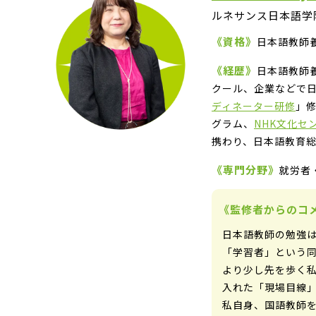
ルネサンス日本語学
《資格》
日本語教師
《経歴》
日本語教師
クール、企業などで
ディネーター研修
」
グラム、
NHK文化セ
携わり、日本語教育
《専門分野》
就労者
《監修者からのコ
日本語教師の勉強は
「学習者」という
より少し先を歩く
入れた「現場目線
私自身、国語教師