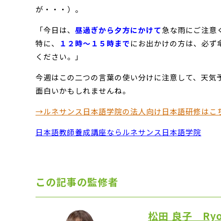
が・・・）。
「今日は、
昼過ぎから夕方にかけて
急な雨にご注意
特に、
１２時～１５時まで
にお出かけの方は、必ず
ください。」
今週はこの二つの言葉の使い分けに注意して、天気
面白いかもしれませんね。
→ルネサンス日本語学院の法人向け日本語研修はこ
日本語教師養成講座ならルネサンス日本語学院
この記事の監修者
松田 良子 Ryok