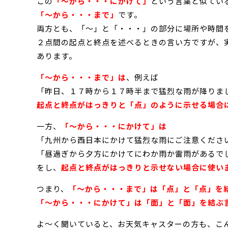
この
「～から・・・にかけて」
という言葉と似てい
「～から・・・まで」
です。
両方とも、「～」と「・・・」の部分に場所や時間
２点間の起点と終点を述べるときの言い方ですが、
あります。
「～から・・・まで」は
、例えば
「昨日、１７時から１７時半まで猛烈な雨が降りま
起点と終点がはっきりと「点」のように示せる場合
一方、
「～から・・・にかけて」は
「九州から西日本にかけて猛烈な雨にご注意くださ
「昼過ぎから夕方にかけてにわか雨か雷雨があるで
をし、
起点と終点がはっきりと示せない場合に使い
つまり、
「～から・・・まで」は「点」と「点」を
「～から・・・にかけて」は「面」と「面」を結ぶ
よ～く聞いていると、お天気キャスターの方も、こ