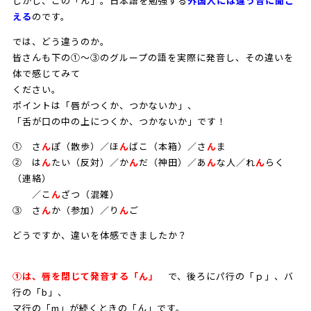
しかし、この「ん」。日本語を勉強する
外国人には違う音に聞こ
える
のです。
では、どう違うのか。
皆さんも下の①～③のグループの語を実際に発音し、その違いを
体で感じてみて
ください。
ポイントは「唇がつくか、つかないか」、
「舌が口の中の上につくか、つかないか」です！
① さ
ん
ぽ（散歩）／ほ
ん
ばこ（本箱）／さ
ん
ま
② は
ん
たい（反対）／か
ん
だ（神田）／あ
ん
な人／れ
ん
らく
（連絡）
／こ
ん
ざつ（混雑）
③ さ
ん
か（参加）／り
ん
ご
どうですか、違いを体感できましたか？
①は、唇を閉じて発音する「ん」
で、後ろにパ行の「ｐ」、バ
行の「b」、
マ行の「m」が続くときの「ん」です。