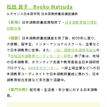
松田 良子 Ryoko Matsuda
ルネサンス日本語学院 日本語教師養成講座講師
《資格》
日本語教師養成課程修了・
日本語教育能力検定
試験合格
《経歴》
日本語教師養成講座を修了後、約30年に渡り、
大使館、留学生、インターナショナルスクール、企業など
で日本語教育に従事。また、
（社）国際日本語普及協会
の
「
地域日本語教育コーディネーター研修
」修了後は、地域
の日本語教育、ボランティア支援や教育委員会日本語研修
プログラム、
NHK文化センター
、一部上場企業などへの日
本語教育コーディネイトや日本語教師養成に携わり、日本
語教育総合支援など多方面で活躍中。
《専門分野》
就労者・生活者・年少者に対する日本語教
育。