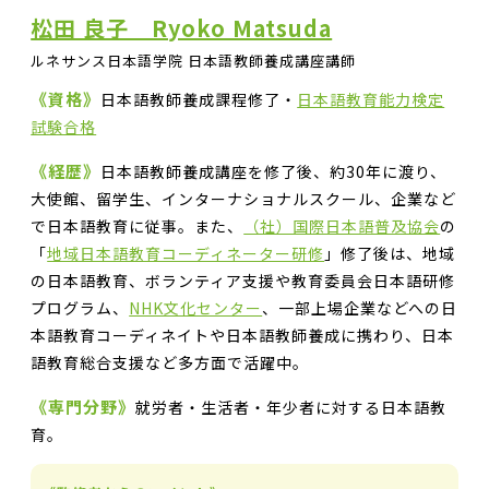
松田 良子 Ryoko Matsuda
ルネサンス日本語学院 日本語教師養成講座講師
《資格》
日本語教師養成課程修了・
日本語教育能力検定
試験合格
《経歴》
日本語教師養成講座を修了後、約30年に渡り、
大使館、留学生、インターナショナルスクール、企業など
で日本語教育に従事。また、
（社）国際日本語普及協会
の
「
地域日本語教育コーディネーター研修
」修了後は、地域
の日本語教育、ボランティア支援や教育委員会日本語研修
プログラム、
NHK文化センター
、一部上場企業などへの日
本語教育コーディネイトや日本語教師養成に携わり、日本
語教育総合支援など多方面で活躍中。
《専門分野》
就労者・生活者・年少者に対する日本語教
育。