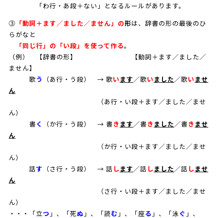
「わ行・あ段＋ない」となるルールがあります。
③
「動詞＋ます／ました／ません」の
形
は、辞書の形の最後のひ
らがなと
「同じ行」の「い段」を使って作る
。
（例） 【辞書の形】 【動詞＋ます／ました／
ません】
歌
う
（あ行・う段） → 歌
い
ます
／歌
い
ました
／歌
い
ませ
ん
（あ行・い段＋ます／ました／ませ
ん）
書
く
（か行・う段） → 書
き
ます
／書
き
ました
／書
き
ませ
ん
（か行・い段＋ます／ました／ませ
ん）
話
す
（さ行・う段） → 話
し
ます
／話
し
ました
／話
し
ませ
ん
（さ行・い段＋ます／ました／ませ
ん）
・・・「立
つ
」、「死
ぬ
」、「読
む
」、「座
る
」、「泳
ぐ
」、