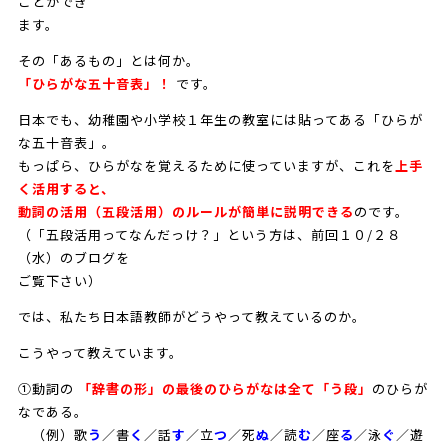
ことができ
ます。
その「あるもの」とは何か。
「ひらがな五十音表」！
です。
日本でも、幼稚園や小学校１年生の教室には貼ってある「ひらが
な五十音表」。
もっぱら、ひらがなを覚えるために使っていますが、これを
上手
く活用すると、
動詞の活用（五段活用）のルールが簡単に説明できる
のです。
（「五段活用ってなんだっけ？」という方は、前回１０/２８
（水）のブログを
ご覧下さい）
では、私たち日本語教師がどうやって教えているのか。
こうやって教えています。
①動詞の
「辞書の形」の最後のひらがなは全て「う段」
のひらが
なである。
（例）歌
う
／書
く
／話
す
／立
つ
／死
ぬ
／読
む
／座
る
／泳
ぐ
／遊