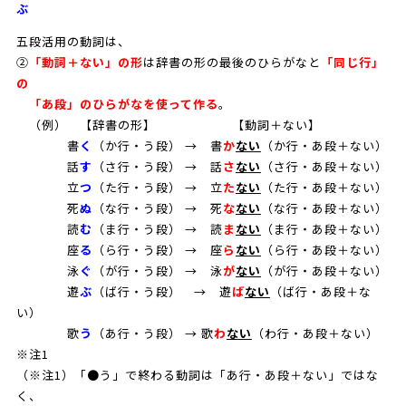
ぶ
五段活用の動詞は、
②
「動詞＋ない」の形
は辞書の形の最後のひらがなと
「同じ行」
の
「あ段」のひらがなを使って作る
。
（例） 【辞書の形】 【動詞＋ない】
書
く
（か行・う段） → 書
か
ない
（か行・あ段＋ない）
話
す
（さ行・う段） → 話
さ
ない
（さ行・あ段＋ない）
立
つ
（た行・う段） → 立
た
ない
（た行・あ段＋ない）
死
ぬ
（な行・う段） → 死
な
ない
（な行・あ段＋ない）
読
む
（ま行・う段） → 読
ま
ない
（ま行・あ段＋ない）
座
る
（ら行・う段） → 座
ら
ない
（ら行・あ段＋ない）
泳
ぐ
（が行・う段） → 泳
が
ない
（が行・あ段＋ない）
遊
ぶ
（ば行・う段） → 遊
ば
ない
（ば行・あ段＋な
い）
歌
う
（あ行・う段） → 歌
わ
ない
（わ行・あ段＋ない）
※注1
（※注1）「●う」で終わる動詞は「あ行・あ段＋ない」ではな
く、