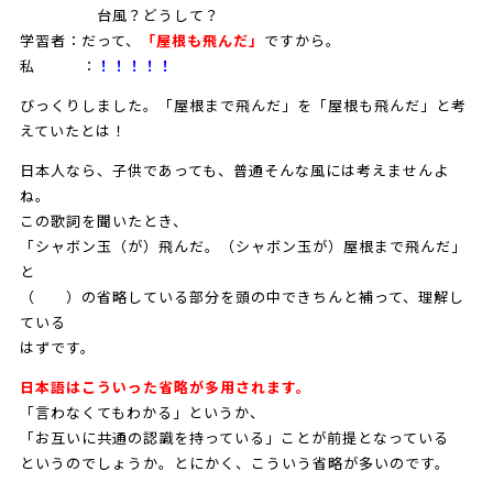
台風？どうして？
学習者：だって、
「
屋根も飛
んだ
」
ですから。
私 ：
！！！！
！
びっくりしました。「屋根まで飛んだ」を「屋根も飛んだ」と考
えていたとは！
日本人なら、子供であっても、普通そんな風には考えませんよ
ね。
この歌詞を聞いたとき、
「シャボン玉（が）飛んだ。（シャボン玉が）屋根まで飛んだ」
と
（ ）の省略している部分を頭の中できちんと補って、理解し
ている
はずです。
日本語はこういった
省略が多
用
され
ます
。
「言わなくてもわかる」というか、
「お互いに共通の認識を持っている」ことが前提となっている
というのでしょうか。とにかく、こういう省略が多いのです。