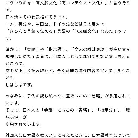
こういうのを「高文脈文化（高コンテクスト文化）」と言うそう
で、
日本語はその代表格だそうです。
一方、英語や、中国語、ドイツ語などはその反対で
「きちんと言葉で伝える」言語の「低文脈文化」なんだそうで
す。
確かに、「省略」や「指示語」、「文末の曖昧表現」が多い文を
勉強し始めた学習者は、日本人にとっては何でもない文に思える
ところで、
文脈が正しく読み取れず、全く意味の違う内容で捉えてしまうこ
とも
しばしばです。
ちなみに、子供の読む絵本や、童謡はこの「省略」が多用されて
います。
そして、日本人の「会話」にもこの「省略」、「指示語」、「曖
昧表現」が
多用されています。
外国人に日本語を教えようと考えたときに、日本語教育について