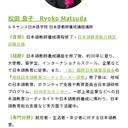
松田 良子 Ryoko Matsuda
ルネサンス日本語学院 日本語教師養成講座講師
《資格》
日本語教師養成課程修了・
日本語教育能力検定
試験合格
《経歴》
日本語教師養成講座を修了後、約30年に渡り、
大使館、留学生、インターナショナルスクール、企業など
で日本語教育に従事。また、
（社）国際日本語普及協会
の
「
地域日本語教育コーディネーター研修
」修了後は、地域
の日本語教育、ボランティア支援や教育委員会日本語研修
プログラム、
NHK文化センター
、一部上場企業などへの日
本語教育コーディネイトや日本語教師養成に携わり、日本
語教育総合支援など多方面で活躍中。
《専門分野》
就労者・生活者・年少者に対する日本語教
育。