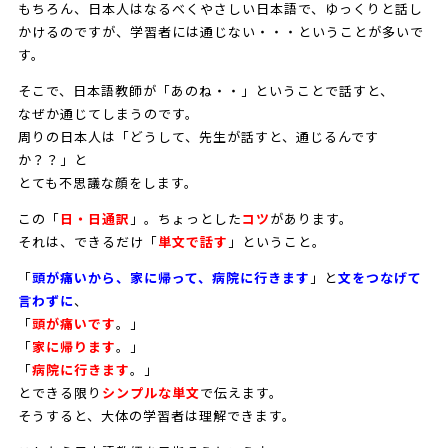
もちろん、日本人はなるべくやさしい日本語で、ゆっくりと話し
かけるのですが、学習者には通じない・・・ということが多いで
す。
そこで、日本語教師が「あのね・・」ということで話すと、
なぜか通じてしまうのです。
周りの日本人は「どうして、先生が話すと、通じるんです
か？？」と
とても不思議な顔をします。
この「
日・日通訳
」。ちょっとした
コツ
があります。
それは、できるだけ「
単文で話す
」ということ。
「
頭が痛いから、家に帰って、病院に行きます
」と
文をつなげて
言わずに
、
「
頭が痛いです
。」
「
家に帰ります
。」
「
病院に行きます
。」
とできる限り
シンプルな単文
で伝えます。
そうすると、大体の学習者は理解できます。