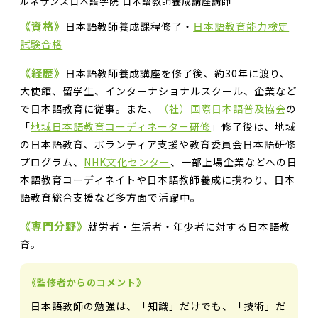
ルネサンス日本語学院 日本語教師養成講座講師
《資格》
日本語教師養成課程修了・
日本語教育能力検定
試験合格
《経歴》
日本語教師養成講座を修了後、約30年に渡り、
大使館、留学生、インターナショナルスクール、企業など
で日本語教育に従事。また、
（社）国際日本語普及協会
の
「
地域日本語教育コーディネーター研修
」修了後は、地域
の日本語教育、ボランティア支援や教育委員会日本語研修
プログラム、
NHK文化センター
、一部上場企業などへの日
本語教育コーディネイトや日本語教師養成に携わり、日本
語教育総合支援など多方面で活躍中。
《専門分野》
就労者・生活者・年少者に対する日本語教
育。
《監修者からのコメント》
日本語教師の勉強は、「知識」だけでも、「技術」だ