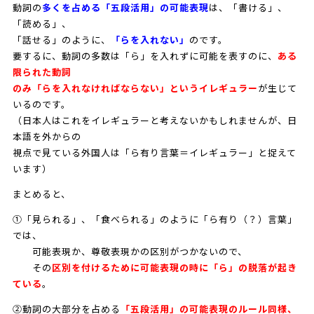
動詞の
多くを占める「五段活用」の可能表現
は、「書ける」、
「読める」、
「話せる」のように、
「らを入れない」
のです。
要するに、動詞の多数は「ら」を入れずに可能を表すのに、
ある
限られた動詞
のみ「らを入れなければならない」というイレギュラー
が生じて
いるのです。
（日本人はこれをイレギュラーと考えないかもしれませんが、日
本語を外からの
視点で見ている外国人は「ら有り言葉＝イレギュラー」と捉えて
います）
まとめると、
①「見られる」、「食べられる」のように「ら有り（？）言葉」
では、
可能表現か、尊敬表現かの区別がつかないので、
その
区別を付けるために可能表現の時に「ら」の脱落が起き
ている
。
②動詞の大部分を占める
「五段活用」の可能表現のルール同様、