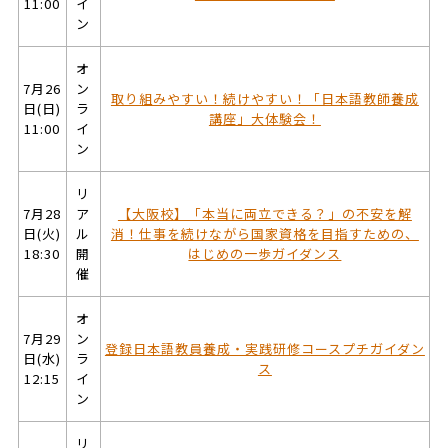
11:00
イ
ン
オ
7月26
ン
取り組みやすい！続けやすい！「日本語教師養成
日(日)
ラ
講座」大体験会！
11:00
イ
ン
リ
7月28
ア
【大阪校】「本当に両立できる？」の不安を解
日(火)
ル
消！仕事を続けながら国家資格を目指すための、
18:30
開
はじめの一歩ガイダンス
催
オ
7月29
ン
登録日本語教員養成・実践研修コースプチガイダン
日(水)
ラ
ス
12:15
イ
ン
リ