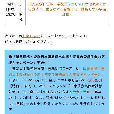
7月30
ア
【大阪校】仕事・学校と両立して日本語教師にな
日(木)
ル
る方法と、働きながら合格する「挫折しない学習
18:30
開
計画」
催
皆様からの
お申し込み
を心よりお待ちしております。
ぜひお気軽にご参加ください。
●「国家資格・登録日本語教員への道！初夏の受講生全力応
援キャンペーン」実施中!
「登録日本語教員養成・実践研修コース」は
「国家資格・登
録日本語教員への道！初夏の受講生全力応援キャンペーン」
により、2026年7月31日(金)までのお申し込みで
5万円割引
（特典1）になり、Wコースパックで「日本語教員国家試験
対策コース」全てをお申し込みの方は
入学金も半額
（特典
2）となります。なお、特典2はいずれかのセミナーに参加し
て10日以内
のお申し込みいただくことが対象条件となりま
※
す。