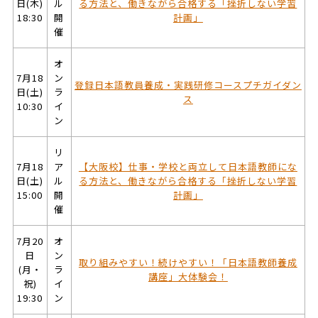
日(木)
ル
る方法と、働きながら合格する「挫折しない学習
18:30
開
計画」
催
オ
7月18
ン
登録日本語教員養成・実践研修コースプチガイダン
日(土)
ラ
ス
10:30
イ
ン
リ
7月18
ア
【大阪校】仕事・学校と両立して日本語教師にな
日(土)
ル
る方法と、働きながら合格する「挫折しない学習
15:00
開
計画」
催
7月20
オ
日
ン
取り組みやすい！続けやすい！「日本語教師養成
(月・
ラ
講座」大体験会！
祝)
イ
19:30
ン