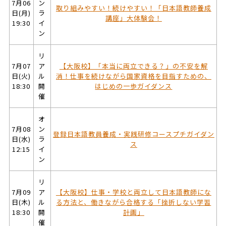
7月06
ン
取り組みやすい！続けやすい！「日本語教師養成
日(月)
ラ
講座」大体験会！
19:30
イ
ン
リ
7月07
ア
【大阪校】「本当に両立できる？」の不安を解
日(火)
ル
消！仕事を続けながら国家資格を目指すための、
18:30
開
はじめの一歩ガイダンス
催
オ
7月08
ン
登録日本語教員養成・実践研修コースプチガイダン
日(水)
ラ
ス
12:15
イ
ン
リ
7月09
ア
【大阪校】仕事・学校と両立して日本語教師にな
日(木)
ル
る方法と、働きながら合格する「挫折しない学習
18:30
開
計画」
催