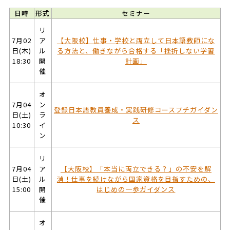
日時
形式
セミナー
リ
7月02
ア
【大阪校】仕事・学校と両立して日本語教師にな
日(木)
ル
る方法と、働きながら合格する「挫折しない学習
18:30
開
計画」
催
オ
7月04
ン
登録日本語教員養成・実践研修コースプチガイダン
日(土)
ラ
ス
10:30
イ
ン
リ
7月04
ア
【大阪校】「本当に両立できる？」の不安を解
日(土)
ル
消！仕事を続けながら国家資格を目指すための、
15:00
開
はじめの一歩ガイダンス
催
オ