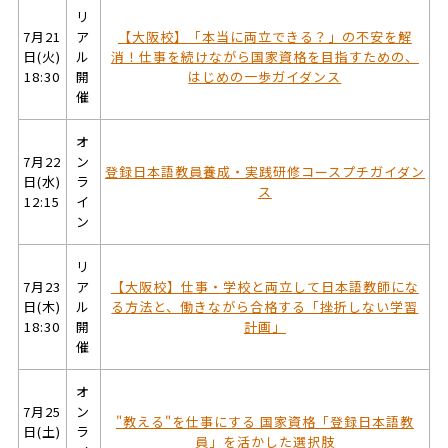
リ
7月21
ア
【大阪校】「本当に両立できる？」の不安を解
日(火)
ル
消！仕事を続けながら国家資格を目指すための、
18:30
開
はじめの一歩ガイダンス
催
オ
7月22
ン
登録日本語教員養成・実践研修コースプチガイダン
日(水)
ラ
ス
12:15
イ
ン
リ
7月23
ア
【大阪校】仕事・学校と両立して日本語教師にな
日(木)
ル
る方法と、働きながら合格する「挫折しない学習
18:30
開
計画」
催
オ
7月25
ン
"教える"を仕事にする 国家資格「登録日本語教
日(土)
ラ
員」を活かした選択肢