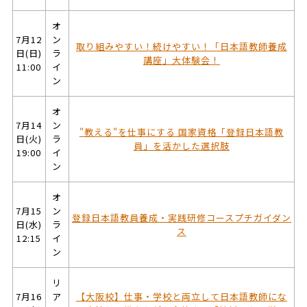
オ
7月12
ン
取り組みやすい！続けやすい！「日本語教師養成
日(日)
ラ
講座」大体験会！
11:00
イ
ン
オ
7月14
ン
"教える"を仕事にする 国家資格「登録日本語教
日(火)
ラ
員」を活かした選択肢
19:00
イ
ン
オ
7月15
ン
登録日本語教員養成・実践研修コースプチガイダン
日(水)
ラ
ス
12:15
イ
ン
リ
7月16
ア
【大阪校】仕事・学校と両立して日本語教師にな