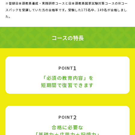
※登録日本語教員養成・実践研修コースと日本語教員国家試験対策コースのWコー
スパックを受講していた方の合格率です。受験した175名中、149名が合格しまし
た。
コースの特長
1
POINT
「必須の教育内容」を
短期間で復習できます
2
POINT
合格に必要な
「基礎力＋応用力＋記憶力」