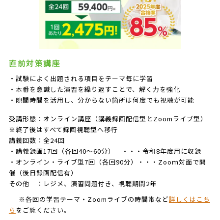
直前対策講座
・試験によく出題される項目をテーマ毎に学習
・本番を意識した演習を繰り返すことで、解く力を強化
・隙間時間を活用し、分からない箇所は何度でも視聴が可能
受講形態：オンライン講座（講義録画配信型とZoomライブ型）
※終了後はすべて録画視聴型へ移行
講義回数：全24回
・講義録画17回（各回40～60分） ・・・令和8年度用に収録
・オンライン・ライブ型7回（各回90分）・・・Zooｍ対面で開
催（後日録画配信有）
その他 ：レジメ、演習問題付き、視聴期間2年
※各回の学習テーマ・Zoomライブの時間帯など
詳しくはこち
ら
をご覧ください。